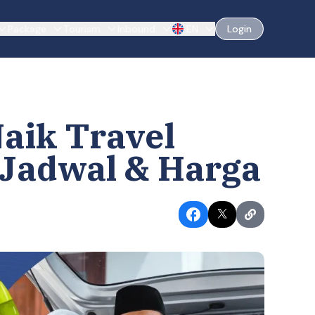
Package
Tourism
Inbound
EN
Login
aik Travel
 Jadwal & Harga