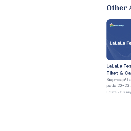
Other 
LaLaLa Fes
Tiket & Ca
Siap-siap! L
pada 22-23 A
Expo (JIExpo
Egista • 06 A