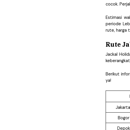
cocok. Perj
Estimasi wa
periode Leb
rute, harga t
Rute Ja
Jackal Holi
keberangkata
Berikut info
ya!
Jakart
Bogor
Depok