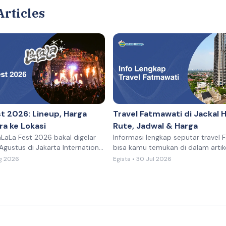
Articles
t 2026: Lineup, Harga
Travel Fatmawati di Jackal H
ra ke Lokasi
Rute, Jadwal & Harga
aLaLa Fest 2026 bakal digelar
Informasi lengkap seputar travel
gustus di Jakarta International
bisa kamu temukan di dalam artik
) Kemayoran, Jakar
ini!Fatmawati jadi salah satu area 
ug 2026
Egista • 30 Jul 2026