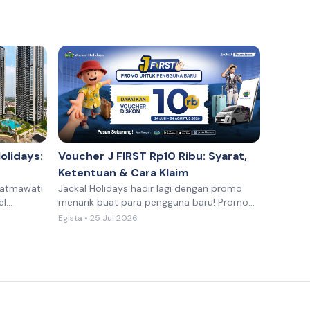
olidays:
Voucher J FIRST Rp10 Ribu: Syarat,
Ketentuan & Cara Klaim
 Fatmawati
Jackal Holidays hadir lagi dengan promo
el
menarik buat para pengguna baru! Promo
str
melalui program spesial “J FIRS
Egista • 25 Jul 2026