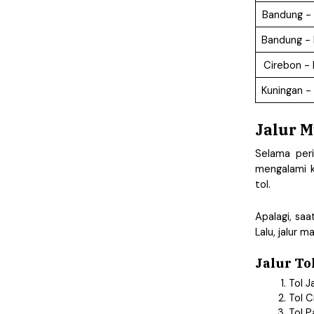
Bandung - 
Bandung - 
Cirebon -
Kuningan -
Jalur M
Selama peri
mengalami k
tol. 
Apalagi, saa
Lalu, jalur 
Jalur To
Tol 
Tol C
Tol P