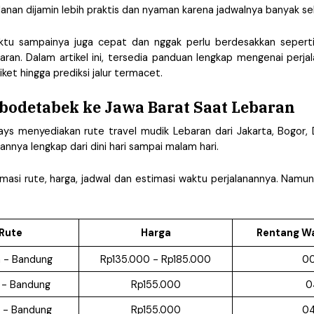
alanan dijamin lebih praktis dan nyaman karena jadwalnya banyak
ktu sampainya juga cepat dan nggak perlu berdesakkan sepert
aran. Dalam artikel ini, tersedia panduan lengkap mengenai perja
iket hingga prediksi jalur termacet. 
bodetabek ke Jawa Barat Saat Lebaran
days menyediakan rute travel mudik Lebaran dari Jakarta, Bogor,
nnya lengkap dari dini hari sampai malam hari.
rmasi rute, harga, jadwal dan estimasi waktu perjalanannya. Namun 
Rute
Harga
Rentang W
a - Bandung 
Rp135.000 - Rp185.000
00
 - Bandung
Rp155.000
0
 - Bandung
Rp155.000
04