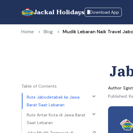
Jackal Holidays
Download App
Home
Blog
Mudik Lebaran Naik Travel Jab
Jab
Table of Contents
Author
: Egis
Published
:
Ka
Rute Jabodetabek ke Jawa
Barat Saat Lebaran
Rute Antar Kota di Jawa Barat
Saat Lebaran
Jalur Mudik Termacet di