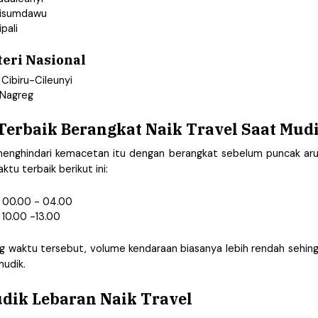
Cisumdawu
ipali
teri Nasional
 Cibiru-Cileunyi
 Nagreg
erbaik Berangkat Naik Travel Saat Mud
enghindari kemacetan itu dengan berangkat sebelum puncak arus
tu terbaik berikut ini:
l 00.00 - 04.00
 10.00 -13.00
g waktu tersebut, volume kendaraan biasanya lebih rendah sehing
mudik. 
dik Lebaran Naik Travel