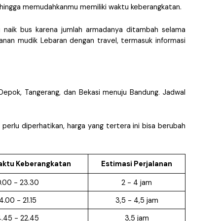
 sehingga memudahkanmu memiliki waktu keberangkatan. 
i naik bus karena jumlah armadanya ditambah selama 
lanan mudik Lebaran dengan travel, termasuk informasi 
 Depok, Tangerang, dan Bekasi menuju Bandung. Jadwal 
perlu diperhatikan, harga yang tertera ini bisa berubah 
aktu Keberangkatan
Estimasi Perjalanan
.00 - 23.30
2 - 4 jam
4.00 - 21.15
3,5 - 4,5 jam
.45 - 22.45
3,5 jam