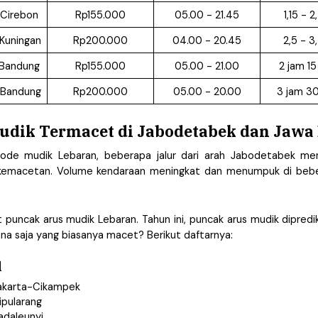
Cirebon 
Rp155.000
05.00 - 21.45
1,15 - 2
Kuningan
Rp200.000
04.00 - 20.45
2,5 - 3
 Bandung
Rp155.000
05.00 - 21.00
2 jam 1
 Bandung
Rp200.000
05.00 - 20.00
3 jam 3
udik Termacet di Jabodetabek dan Jawa 
ode mudik Lebaran, beberapa jalur dari arah Jabodetabek men
emacetan. Volume kendaraan meningkat dan menumpuk di beberapa
t puncak arus mudik Lebaran. Tahun ini, puncak arus mudik diprediks
mana saja yang biasanya macet? Berikut daftarnya: 
l
Jakarta-Cikampek
ipularang
adaleunyi