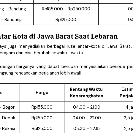
ng - Bandung
Rp185.000 - Rp250.000
00
 - Bandung
Rp125.000
04
tar Kota di Jawa Barat Saat Lebaran
days juga menyediakan berbagai rute antar-kota di Jawa Barat, 
eragam dan bisa berubah sewaktu-waktu.
 dengan harganya yang dapat berubah menyesuaikan periode perj
ngsung rencanakan perjalanan lebih awal!
Rentang Waktu 
Estim
e
Harga
Keberangkatan
Perja
- Bogor
Rp155.000
04.00 - 21.00
4 j
- Depok
Rp155.000
04.00 - 22.00
3,5 
 Bekasi
Rp125.000
03.30 - 22.15
2,5 