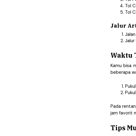
Tol 
Tol C
Jalur Ar
Jalan
Jalur
Waktu T
Kamu bisa m
beberapa wak
Puku
Pukul
Pada rentan
jam favorit 
Tips Mu